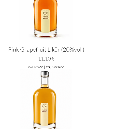
Pink Grapefruit Likör (20%vol.)
Preis
11,10 €
inkl. MwSt.
|
zzgl. Versand