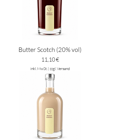
Butter Scotch (20% vol)
Preis
11,10 €
inkl. MwSt.
|
zzgl. Versand