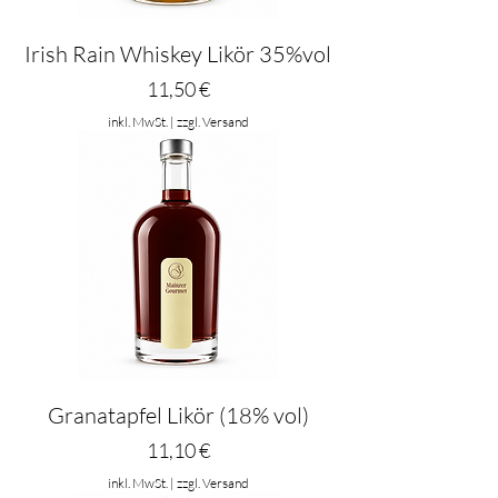
Irish Rain Whiskey Likör 35%vol
Preis
11,50 €
inkl. MwSt.
|
zzgl. Versand
Granatapfel Likör (18% vol)
Preis
11,10 €
inkl. MwSt.
|
zzgl. Versand