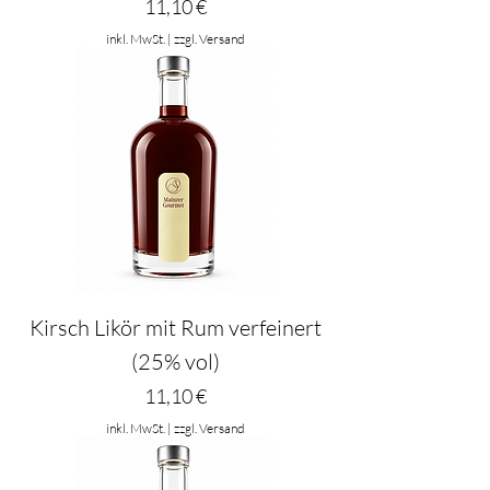
Preis
11,10 €
inkl. MwSt.
|
zzgl. Versand
Kirsch Likör mit Rum verfeinert
(25% vol)
Preis
11,10 €
inkl. MwSt.
|
zzgl. Versand