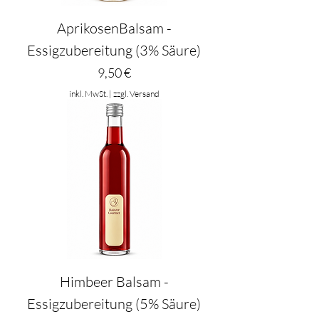
AprikosenBalsam -
Essigzubereitung (3% Säure)
Preis
9,50 €
inkl. MwSt.
|
zzgl. Versand
Himbeer Balsam -
Essigzubereitung (5% Säure)