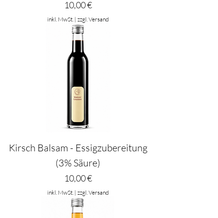
Preis
10,00 €
inkl. MwSt.
|
zzgl. Versand
Kirsch Balsam - Essigzubereitung
(3% Säure)
Preis
10,00 €
inkl. MwSt.
|
zzgl. Versand