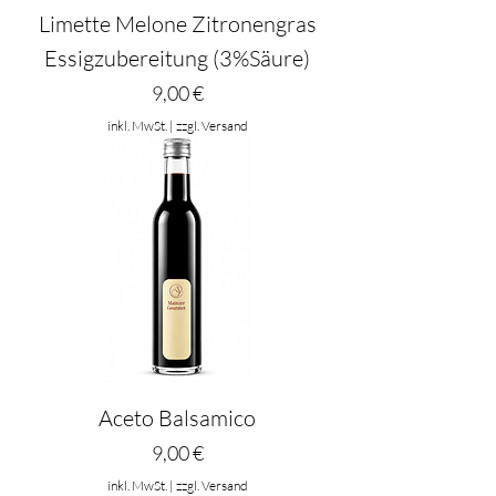
Limette Melone Zitronengras
Essigzubereitung (3%Säure)
Preis
9,00 €
inkl. MwSt.
|
zzgl. Versand
Aceto Balsamico
Preis
9,00 €
inkl. MwSt.
|
zzgl. Versand