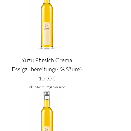
Yuzu Pfirsich Crema
Essigzubereitung(4% Säure)
Preis
10,00 €
inkl. MwSt.
|
zzgl. Versand