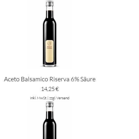
Aceto Balsamico Riserva 6% Säure
Preis
14,25 €
inkl. MwSt.
|
zzgl. Versand