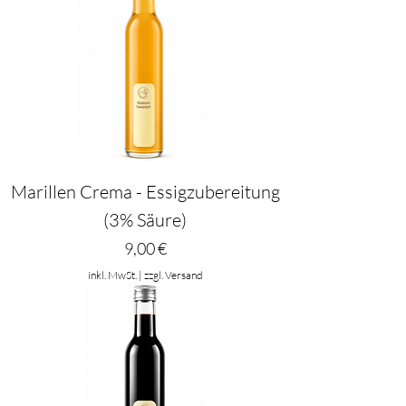
Marillen Crema - Essigzubereitung
(3% Säure)
Preis
9,00 €
inkl. MwSt.
|
zzgl. Versand